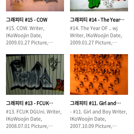
그래피티 #15 - COW
그래피티 #14 - The Year
OF . . wj
#15. COW. Writer,
#14. The Year OF .. wj
IKoWoojin Date,
Writer, IKoWoojin Date,
2009.01.27 Picture,
2009.01.27 Picture,
IKoWoojin Location, 왜관
IKoWoojin Location, 왜관
(리베라 웨딩홀 가는 길) +그
(리베라 웨딩홀 가는 길)
리는 중에 날이 어두워 져서
당황했으나, 다행히 옆에 가
로등이 있어서 작업을 끝낼
수 있었다. 하지만, 역시 허접
ㅠ_ㅠ 오랜만에 하니까 잘 안
된다. 첨에 생각했던 것에
그래피티 #13 - FCUK
그래피티 #11. Girl and
60%정도 밖에 작품이 나오
DGuni
Boy
#13. FCUK DGUni. Writer,
- #11. Girl and Boy Writer,
지 않았다.
IKoWoojin Date,
IKoWoojin Date,
2008.07.01 Picture,
2007.10.09 Picture,
IKoWoojin Location, 동대
IKoWoojin Location, 왜관