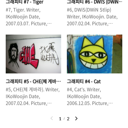
그래피티 #7 - Tiger
그래피티 #6 - DWIS (DWiN
Stlip)
#7, Tiger. Writer,
#6, DWiS(DWiN Stlip)
IKoWoojin Date,
Writer, IKoWoojin. Date,
2007.03.07. Picture,
2007.02.04. Picture,
IKoWoojin Location, 왜관
IKoWoojin. Location, 왜관
지하도. 이건, 그라데이션이
지하도. 이것 역시, 프리스타
들어간 두 번째 작품이긴 하
일. 주황색 조명아래 사진 찍
지만, 실질적으로 제대로 된
힌 것은, 작업을 밤에만 했기
그라데이션이 들어간 첫 번째
때문에 굴다리 가로등 불빛
작품이다. 이것또한 프리스타
때문에 그런 것. 밤에만 작업
일이다. 군대에서 배탈때 내
하다 보니까, 색이 약간 바껴
별명이 타이거였다. 한달에
서 보이기도 했다. 낮에보면
그래피티 #5 - CHE(체 게바
그래피티 #4 - Cat
한 번 씩 진급식이 부두에서
다른 색일 경우도 많았다.
라)
#5, CHE(체 게바라). Writer,
#4, Cat's. Writer,
있었는데, 그 때마다 진급한
IKoWoojin Date,
IKoWoojin Date,
기수들이 장기자랑을 해야 하
2007.02.04. Picture,
2006.12.05. Picture,
는데, 나는 항상 초대가수로
IKoWoojin Location, 왜관
IKoWoojin Location, 대화
불려나가, 노래를 부르고 춤
지하도. 이 때 한창, 체게바라
아파트 놀이터. 아직은 그래
이
다
1
2
을 췄다. 드렁큰타이거 광팬
에 심취해 있었다. 그 당시 대
피티 초창기 시기였다. 한달
전
음
으로서 드렁큰타이거 노래로