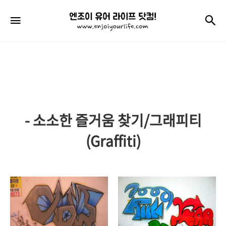
엔
검
메뉴
조
이
유
어
라
- 소소한 즐거움 찾기/그래피티
이
프
(Graffiti)
닷
컴!