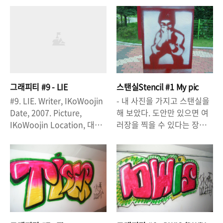
학림관 옆 모나코 길. 2008년
지하도. 스탠실한것을 여러개
에 한 처음이자 마지막 작품
겹쳐서 만들어 봤다. 왜관 지
이다. 사고로 머리를 다친것
하도의 벽면에 페인트를 새로
도 있고, 여러가지 이유로 손
칠하는 주기가 짧아졌다.
을 못대다가 오랜만에 했다.
오랜 만에 한 것치고는 괜찮
았다. 이것은 동국대 교내에
그래피티 #9 - LIE
스탠실Stencil #1 My pic
한 작품으로, 아직도 지워지
#9. LIE. Writer, IKoWoojin
- 내 사진을 가지고 스탠실을
지 않고 있다.
Date, 2007. Picture,
해 보았다. 도안만 있으면 여
IKoWoojin Location, 대구
러장을 찍을 수 있다는 장점.
동성로 로데오거리(클럽거리)
스탠실.
뒷골목(클럽G2뒷골목). - 친
구와 클럽 가는 길에 프리스
타일로 한 것. 이 때부터 슬럼
프로 빠져든 것 같다.