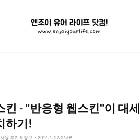
엔
조
이
유
어
라
이
스킨 - "반응형 웹스킨"이 대세
프
닷
치하기!
컴!
 : 사용 후기 & 정보
2014. 1. 22. 21:09