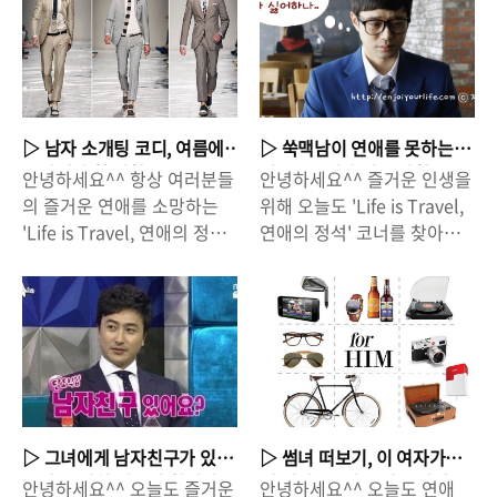
다. 무덥고 비오던 날씨는 온
곳을 기웃거리며 수 많은 이
상황'에 직면하게 됩니다. 이
보낸다면, 첫인상은 별로였더
데간데없고 햇살이 내리쬐면
성을 만나보았지만, 마음 맞
상황, 냉기가 흐르는 이 상황
라도 긍정적인 관계로 발전할
서 연애를 부르는 날씨네요 :)
는 연인을 찾는 것이 쉬운일
을 타개해야 할 방법을 찾아
수 있다는 사실! 오늘은 '소개
연애의 계절이와서 그런지 주
은 아닙니다. 결국, 돌고 돌다
야 할 임무를 가진건 대체로
팅 성공을 위한 기본 자세, 최
변에 소개팅을 하는 사람들도
가 돌아오는 곳이 바로 '같은
'남자'들입니다. 그래서 남자
악의 소개팅이 되지 않는 방
하나 둘 씩 늘어나는 모습이
직장' 혹은 '같은 학교'가 되는
들은 '여자친구'의 기분을 좋
법'에 대해서 이야기해볼까
▷ 남자 소개팅 코디, 여름에
▷ 쑥맥남이 연애를 못하는
보입니다. 연말을 연인과 함
경우가 많습니다^^ 물론, 큰
게 해 주는 방법을 알고 있을
합니다^^ △ 소개팅! 기다림
조심해야 할 사항들.
이유 - 쑥맥남 필독 사항
안녕하세요^^ 항상 여러분들
안녕하세요^^ 즐거운 인생을
께 보내기 위해서는 미리 준
빌딩안에서 여러 회사가 함께
필요가 있죠^^ 그래서 ..
과 설렘, 시간과 돈을 들이는
의 즐거운 연애를 소망하는
위해 오늘도 'Life is Travel,
비해야겠죠?^^ 오늘은 많은
모여있는 곳이라면 회사를 오
자리. 그만큼 ..
'Life is Travel, 연애의 정
연애의 정석' 코너를 찾아주
남자들이 '작업멘트'에 대해
가면서 여러번 마주친 다른
석'의 '자유인-'입니다^^ 여
셔서 감사합니다! 연애! 주변
서 간단히 이야기해볼까 합니
회사의 이성에게 눈을 돌릴
름! 너무너무 덥습니다. 덥기
을 보면 참 쉽게 하는 것 같은
다. 썸녀 혹은 마음에 드는 여
수도 있지만, 가장 관심이 가
만 하면 그래도 견딜 만 할 것
데, 왜 나한테는 어려운 걸까
자를 향해 던지는 남자의 '작
는 사람은 '같은 회사'의 사람
같지만, '습도'까지 높다보니
요? '내가 연애를 못하는 이
업 멘트'라고 불리는 '느끼한
입니다. 매일 보면서 대화를
정말 '짜증'이 치밀어오르는
유'가 뭘까요? 거울을 봐도 멀
멘트'. 생각만해도 오글거리
나누다보면 호감을 가질 수도
그런 날씨입니다^^ 살인을
쩡하게 생겼고, 스타일이 구
는 '작업멘트'를 던지면 여자
있는 것이죠. 두근두근 사내
부르는 날씨라고도 하죠! 소
린 것도 아닌데, 왜 나는 '연애
는 어떤 생각이 들까요? 그래
연애. 그렇지만, 이런 사내연
개팅! 여름 소개팅은 '옷 스타
못하는 남자'로 불리는 걸까
서 준비했습니다. "남자의 느
애에도 지켜야할 법칙이 있다
▷ 그녀에게 남자친구가 있
▷ 썸녀 떠보기, 이 여자가
일-패션'에 신경을 쓰지 않을
요? 의문입니다. 공대생이라
끼한 작업멘트, 통할까?" △
는 사실! '사내연애'를 하고있
을까? - 남친 있는지 확인하
내 여자? 고백을 해도 될까?
안녕하세요^^ 오늘도 즐거운
안녕하세요^^ 오늘도 연애