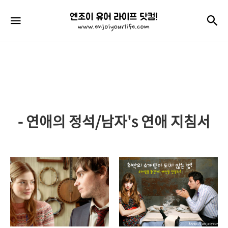
엔
검
메뉴
조
이
유
어
라
- 연애의 정석/남자's 연애 지침서
이
프
닷
컴!