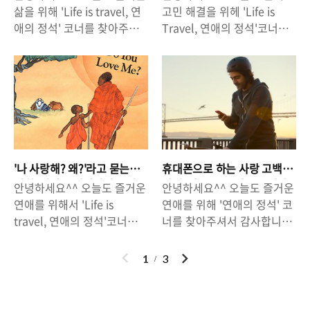
래야 안 쓸수가 없습니다. 더
서 여자를 못 만나봐서 그런
는 방법.
신사의 작업 멘트(왼쪽부터)
거나, 꿈꾸는 사람들이라..
삶을 위해 'Life is travel, 연
고민 해결을 위헤 'Life is
운 여름, 갖춰 입자니 너무 더
건가요? 소위 말하는 '쑥맥
신사 : ..
애의 정석' 코너를 찾아주셔
Travel, 연애의 정석'코너를
운 것 같고, 그렇다고 대충 나
남'이라고 불리는 사람들이
서 고맙습니다! 우연히 알게
찾아주셔서 고마워요^^ 하루
갈 수도 없고. 많은 고민이 되
있습니다. 혹은, 자기 자신이
된 그녀. 그녀에게 끌리기 시
가 다르게 더워지는 것 같습
는 여름입니다. 많은 남자들
쑥맥남이라고 생각하는 사람
작했나요? 그녀를 내 여자친
니다. 무더위에 열대야까지,
의 고민인 '여름 소개팅 코
이 있습니다. 나보다 더 찌질
구로 만들고 싶은데, 가장 먼
정말 불쾌지수는 하늘을 찌르
디'에 있어서 '주의사항'에 대
해 보이는 친구도 '연애'라는
저 알아야 될 것은 '그녀에게
고 그녀의 마음은 도저히 알
해서 이야기 해볼까합니다^^
걸 하는데, 왜 나는 연애를 못
남자친구가 있느냐'는것입니
수가 없습니다. 썸녀에게 '고
얼굴, 키, 센스를 갖추었다고
하고 있을까요. 그래서 오늘
다. 남자친구가 있으면 골키
백을 할까 말까', 고민이 되는
해도 기본이 안되면 오래 갈
은 "쑥맥남, 그가 연애를 못하
퍼를 없앨 것인가 포기해야
오늘입니다. 썸녀에게 카톡을
수 없습니다. 소개팅 코디를
는 이유"에 대해서 이야기 해
'나 사랑해? 왜?'라고 묻는
휴대폰으로 하는 사랑 고백
할 것인가를 결정해야하고,
보냈는데, 답장이 너무 늦게
하면서 이것만 피한다면, 그
볼까 합니다^^ 쑥맥남도 연
여친. 뭐라고 대답하면 좋아
방법: 광고 속 프러포즈 이야
안녕하세요^^ 오늘도 즐거운
안녕하세요^^ 오늘도 즐거운
남자친구가 없다면 '나의 여
오는 걸 보니 나에게 마음이
할까?
기.
래도 보통..
애를 할 수..
연애를 위해서 'Life is
연애를 위해 '연애의 정석' 코
자친구'로 만들기 위한 프로
없는 것 같기도 합니다. 데이
travel, 연애의 정석'코너를
너를 찾아주셔서 감사합니
젝트, 일명 '작업'에 들어가야
트 신청을 했는데, '무슨 옷을
찾아주셔서 고맙습니다^^ 날
다!^^ 결혼의 시즌이 지나가
하는거죠^^ 그녀에게 남자친
입고 나갈지 고민'이 되기도
씨가 하루가 다르게 더워지
고 본격적인 무더위가 시작되
이
다
1
3
구가 있느냐, 없느냐. 남친 여
하고 '선물을 준비해 볼까'하
고, 습해지고 있습니다. 어느
었습니다. 4월 중순부터 시작
전
음
부를 확인하는 게 중요하겠
는 생각을 해 보기도 합니다.
덧 장마철이라고 부르는 시즌
된 결혼 시즌이 끝난 지금, 저
죠?^^ 그래서 준비했습니다.
밀당이 중요하다고 하는데,
에 접어들었는데요, 장마철이
에게 남은건 바닥을 드러낸