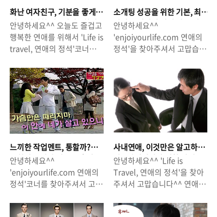
화난 여자친구, 기분을 좋게
소개팅 성공을 위한 기본, 최
해 주기위한 팁 7가지 - 화난
악의 소개팅이 되지 않는 방
안녕하세요^^ 오늘도 즐겁고
안녕하세요^^
여자를 달래는 방법!
법.
행복한 연애를 위해서 'Life is
'enjoiyourlife.com 연애의
travel, 연애의 정석'코너를
정석'을 찾아주셔서 고맙습니
찾아주셔서 감사합니다. 연애
다!^^ 연애를 부르는 날씨가
를 하게되면 처음에는 서로를
나날이 이어지고 있습니다.
바라보는 것만으로도 즐겁고
일교차가 크긴하지만 파란 하
행복한 시간을 보내게 됩니
늘과 상쾌한 공기가 솔로들의
다. 시간이 지나면서 서로에
마음을 들썩이게 하는 날씨네
대해서 더 많이 알아가게 되
요^^ 주변에서 소개팅을 하
고, 더 깊이 사랑하게 되기도
는 사람들을 흔히 볼 수 있는
하지만 한편으로는 말다툼을
데요, 소개팅에 나가서 연인
느끼한 작업멘트, 통할까?
사내연애, 이것만은 알고하
할 때도있고, 싸우게 될 때도
으로 발전하지는 못하더라도
통한다! - 여자 마음을 훔치
자 - 사내연애의 법칙 다섯
안녕하세요^^
안녕하세요^^ 'Life is
있습니다. 꼭 그런것도 아니
'최악'의 소개팅은 하지 말아
는 말
가지.
'enjoiyourlife.com 연애의
Travel, 연애의 정석'을 찾아
고 그래야만하는 것도 아니지
야한다는 생각이 듭니다. 시
정석'코너를 찾아주셔서 고맙
주셔서 고맙습니다^^ 연애하
만, 연인끼리 싸우거나 서로
간과 돈을 들이고 많은 기대
습니다 ^^ 나날이 연애하기
기 좋은 계절이 돌아왔습니
기분 상하는 일을 겪게되면
감을 가지고 나간 소개팅! 소
좋은 날씨가 계속되고 있습니
다! 연애를 하기 위해 이곳저
대부분의 남자들이 '난처한
개팅 자리를 즐겁고 유쾌하게