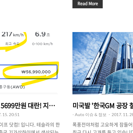
RWD는 공식적으로 판매가격이
https://www.tesla.com/ko
Read More
 국내 보조금 100% 수령 가능
referral=woojin59053&red
어갑니다. 그러나, 보조금 지급
하세요, 엔조이유어라이프 닷컴!
 때문에 테슬라 모델Y의 경우
델이 5699만원에 출시되면서
합니다. 그렇기 때문에 차량 구
다. 저는 이미 테슬라 차량 오
로 계산을 해 볼 필요가 있습니
한 (실제로는 100%아니지만..
 혜택을 받으세요! ♥ 아래 링크
더 구입하고 싶을 정도로 매력
게될 경우, 추가 할인 66만원
구, 친척, 지인들에게 절호의 기회
.
대란을 적극 활용..
 5699만원 대란! 지역별 보조금 확인하고 전략을 세워
미국발 '한국GM 공장 
. 15. 20:51
- Auto 이슈 & 정보
2017. 11. 2
프 닷컴! 입니다. 테슬라의 한
폭풍전야처럼 고요하게 잠들어 
 중국 기가상하이에서 생산되는
최근 다시 고개를 들고 있습니