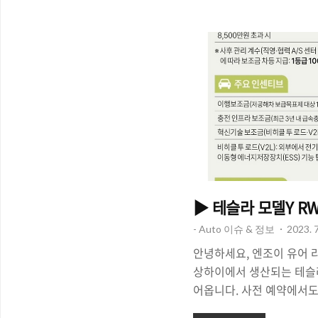
일/일요일/공휴일 (매일 운영) -
시간, 새벽 시간 미운영) -
일/공휴일 오산IC ~ 한남대
진IC ~ 한남대교 남단 총 1
휴 - 운영 시간 : 07:00 ~ 
탄진IC ~ 한남대교 남단(총 
▶ 테슬라 모델Y RW
- Auto 이슈 & 정보
2023. 7
안녕하세요, 엔조이 유어 라
상하이에서 생산되는 테슬라
어옵니다. 사전 예약에서도
는데요, 과연 보조금 얼마를