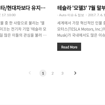
요타/현대차보다 유지비 30% 더 든다?
테슬라 '모델3' 7월 
. 17. 10:00
- Auto 이슈 & 정보
2017. 7. 6. 
물 중 한 사람으로 불리는 '엘
세계에서 가장 혁신적인 인물 
'가 이끄는 전기차 기업 '테슬라 모
모터스(TESLA Motors, Inc.
가 연일 많은 이들의 관심을 불러 모
Musk)가 국내에서도 많은 이
 글로벌 완성차 업체들을 제치
3(Model 3)'의 출고가 7
 1위를 고수하고 있는 '테슬
관심을 모으고 있습니다. 모델
Read More
 모델 'Model 3'를 공개했고
비한 보급형 모델로서 예약 판매 
왔습니다. 엘론 머스크는 자신의
를 판매하면서 말 그대로 '초대
월 28일, 예약 판매 초기에 대
로부터 보조금을 지원받을 수 
 'Model3'의 출고가 이루어
내에서도 많은 큰 관심을 끌었던
이
다
1
2
3
도로를 달리게 될 것이라고 전하면
의 가격은 3500달러(기본 트림)
전
음
차' 시대가 시작될 것임을 이야
량인데, 정부로부터 지원받는 전
으로는 미국의 한 자동차 분석가
만 원, 지자체별로 상이)을 감
초반대..