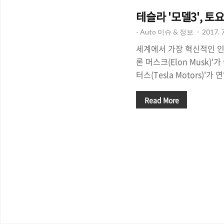
테슬라 '모델3', 토
- Auto 이슈 & 정보
2017. 7
세계에서 가장 혁신적인 인
론 머스크(Elon Musk)
터스(Tesla Motors)'
으고 있습니다. 내로라하는
고 미국 전기차 시장 점유율
Read More
라'는 지난해 3월 말, 보급형
예약 판매 절차를 진행해 
트위터 계정을 통해 오는 7
박을 터트리며 화제를 모았던
지고 오는 8월 1일부터 
서 테슬라의 '보급형 전기
기 했습니다. 하지만 한편
에 따르..