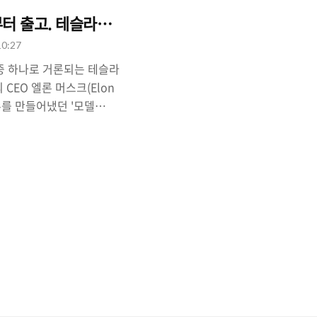
말부터 출고. 테슬라붐 가속도 붙을까?
10:27
중 하나로 거론되는 테슬라
)의 CEO 엘론 머스크(Elon
슈를 만들어냈던 '모델
월 말부터 시작된다고 밝히면서
3는 테슬라가 야심차게 준
1주일 만에 32만 5000대
박'을 쳤던 모델인데, 정부
있는 차량이라는 점에서 국
 것입니다. 테슬라 모델3
 우리돈 약 4000만 원 가
기차 보조금(1500~2000
안해 보면 실제로는 2천 만원