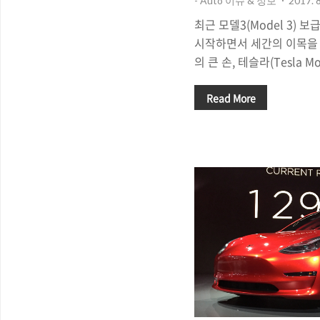
- Auto 이슈 & 정보
2017. 8
최근 모델3(Model 3)
시작하면서 세간의 이목을 
의 큰 손, 테슬라(Tesla M
능(Autopilot)을 장착한
려지면서 큰 관심을 받고 있
Read More
S(Model S)'에 이어 보
까지 진행되면서 전 세계적
자리잡고 있는 상황인데, 
라가 자율주행 기능을 갖춘 '전
로의 진출하여 트럭 생산에
'트럭' 시장과 운수 업계에
△ 오는 9월 말, 테슬라는 