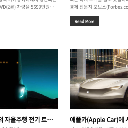
RWD(2륜) 차량을 5699만원에
경제 전문지 포브스(Forbes.c
 정부 보조금 기준이 5700만원
이 한국에서의 사업을 철수하려 한
 보조금을 받을 수 있는 것인데
Motors may hack off yet an
Read More
 구매하게될 경우, 지역별로 차
South Korean business su
~후반대에 테슬라 모델Y를 구
설을 다시금 상기시키고 있는 
서 매우 매력적입니다. 추가적으
문제는 어제오늘의 일이 아니지만
 통해 차량을 구매할 경우 66만원
은행 간에 맺어진 '장기발전 기
기능 무료(500만원짜리 옵션) 혜
라 이에 포함된 '특별 결의 거부
퍼럴 코드를 이용해서 구매하는
면서 GM이 마음만 먹으면 한
 할인 레퍼럴코드 주소 :
규모를 대폭 조정할 수 있게 된 .
 자율주행 전기 트럭. 운수 업계 패러다임 바뀔까?
애플카(Apple Car)