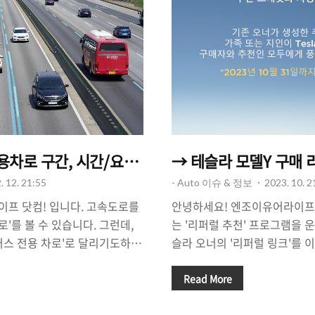
차로 구간, 시간/요일, 범칙금 안내
→ 테슬라 모델Y 구매 리
. 12. 21:55
- Auto 이슈 & 정보
2023. 10. 2
프 닷컴! 입니다. 고속도로를
안녕하세요! 엔조이유어라이프
'를 볼 수 있습니다. 그런데,
는 '리퍼럴 추천' 프로그램을 
버스 전용 차로'로 달리기도하
슬라 오너의 '리퍼럴 링크'를 
 다니지 않기도 하는데요, 그렇
되면 '할인 혜택+기타 추가 혜택
되는 구간/시간이 어떻게 될까
재 모델Y, 모델3, 모델S, 모델
Read More
고속도로 - 운영일 : 평일/토요
를 이용해서 구매를 하게 되면 6