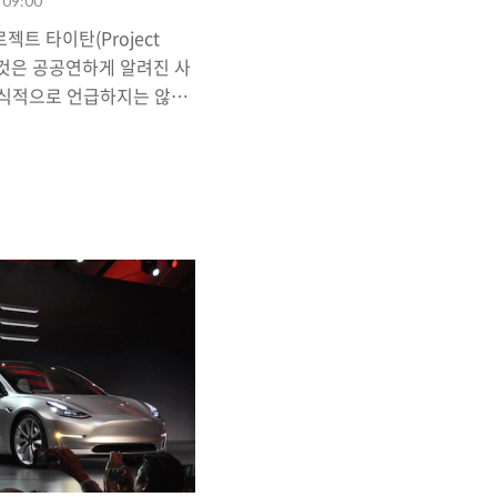
. 09:00
트 타이탄(Project
는 것은 공공연하게 알려진 사
공식적으로 언급하지는 않았
 때, 이미 애플의 전기차
을 것이라는 게 전문가들의
S기술 보유 기업 '코히어런
나 오스트리아의 자동차 위
agna Steyr)'와 손잡은
유 서비스 업체 디디추싱
고 이사회에 참여한 것, 그리고
싱'이 자율 주행 자동차 연
이 (자율주행)전기차 생산