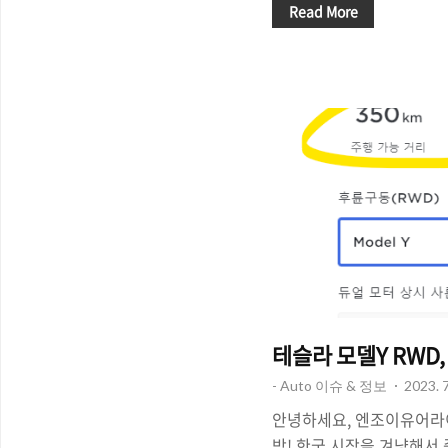
중요하죠! 물론, 모델Y 
Read More
5699만원이기 때문에 현재
기준5700만원 범위에 들
세부 항목에서 차이가 있기
에는 100% 수령이 불가능
매 계획을 위해서 대략적으
다. ♥ 테슬라 구매 리퍼럴
를 통해서 테슬라를 구입하
혜택과 3개월 EAP 무료 혜.
테슬라 모델Y RWD,
- Auto 이슈 & 정보
2023. 7
안녕하세요, 엔조이유어라이
방! 한국 시장을 겨냥해서