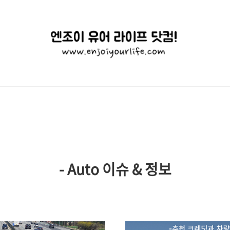
엔
조
이
유
어
라
이
- Auto 이슈 & 정보
프
닷
컴!