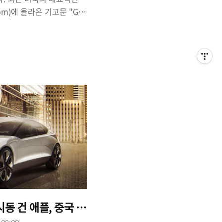
om)에 올라온 기고문 "GM
다(의역, General
other global arm as
ffers)"이 '한국 GM'의 철수
것입니다. 사실 한국GM의
 올해 10월, GM과 산업
본 합의서'가 만료됨에 따
(Veto)'권의 효력이 상실되
국 공장을 폐쇄(철수)하거나
.
에 시동 건 애플, 중국 배터리 업체와 협업?