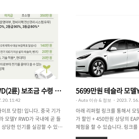
 시간 : 07:00 ~ 21:00 (14
EAP(향상된 오토 파일럿) 혜택
 운영 구간 : 평일 토요일/일요
나, 현재 진행되고 있는 테슬라의
교 남단 총 46.6km 운영 신탄
용 혜택이 10월 31일 예약자
41.0km 운영 ☞ 설날/추석 연
터는 혜택이 종료된다고 합니다
01:00 (18시간) - 운영 구간 : 신
의사가 있는 분들은 10월 31일
14..
약해 두는 것이 전기차 구매를 
할 수 있겠네요. 리..
D(2륜) 보조금 수령 액수. 중국산 LFP라서 100%
5699만원 테슬라 모델
. 20. 11:42
- Auto 이슈 & 정보
2023. 7. 16
이프 닷컴! 입니다. 중국 기가
아래 리퍼럴 링크를 통해서 모델
 모델Y RWD가 국내에 곧 들
가 할인 + 450만원 상당의 E
 상당한 인기를 실감할 수 있었
체험을 할 수 있습니다. 링크를
 받을 수 있을 것인가? 그것이
드립니다 :)