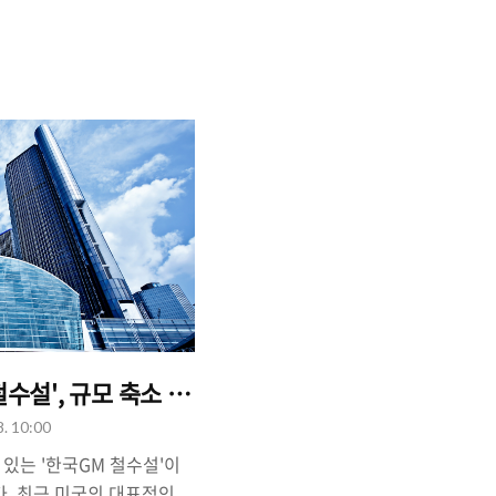
_kr/modely/design?
irect=no#overview 안녕
 입니다. 모델Y RWD 모
 굉장한 이슈가 되고 있습니
너이지만 보조금 100% 가능
) 모델Y RWD 차량을 한대
적인 가격입니다. 그래서 친
(?)인 이번 5699 모델Y
야..
철수설', 규모 축소 불가피하나?
8. 10:00
있는 '한국GM 철수설'이
다. 최근 미국의 대표적인