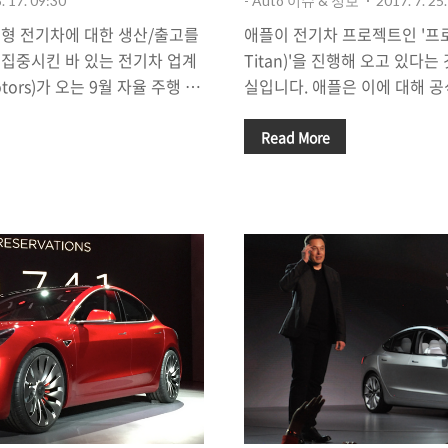
. 17. 09:30
- Auto 이슈 & 정보
2017. 7. 25
 보급형 전기차에 대한 생산/출고를
애플이 전기차 프로젝트인 '프로젝
집중시킨 바 있는 전기차 업계
Titan)'을 진행해 오고 있다
otors)가 오는 9월 자율 주행 기
실입니다. 애플은 이에 대해 
 '전기 트럭'을 선보일 것으로 알
지만 여러가지 행보로 미루어 볼
습니다. 고급 세단인 '모델
프로젝트는 상당부분 진척되었
Read More
급형 전기차 '모델3'의 국내 판매
견해입니다. 특히, 애플이 GP
으로 '전기차 돌풍'의 주역으로
트 네이게이션'을 인수한 것이
여기에서 한 발 더 나아가 테슬
탁/생산 업체 '마그나 스타이어(M
기 트럭(semi truck)' 분야
것, 중국 최대의 택시/차량 공
 대한 의지를 밝히면서 향후
(Didi Chuxing)'에 투자하
 큰 변화가 예상되고 있습니다.
캘리포니아 마운틴뷰에 '디디추
자율주행 전기 트럭(Au..
구소를 설립하는 것 등은 애플
자율주행 전기차를 생..