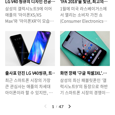
대되는 스마트폰으로 거론되
프렌차이즈, 리테일, 의류업
LG V40 씽큐의 디자인 선공
'IFA 2018'을 빛낸, 최고의
력을 넓혀가고 있습니다만,
월부터 판매에 돌입한 삼성의
는 제품은 삼성의 '갤럭시
등 다양한 분야의 산업군에서
개. 트리플 카메라는 흥행의
제품은 무엇이었나?
삼성의 갤럭시노트9에 이어
1월에 미국 라스베이거스에
아직 우리나라에서는 다소 낯
'갤럭시노트9'과의 경쟁에서
키가 될까?
S10'과 폴더..
도 협업툴을 사용해서 업무를
애플의 '아이폰XS/XS
서 열리는 소비자 가전 쇼
선 것이 사실입니다. 하지만
우위를 차지할 수 있을 것인
진행하..
Max'와 '아이폰XR'이 모습을
(Consumer Electronics
미국과 유럽 등에서는 꽤나
지에 관심이 모아지고 있습니
드러내면서 하반기 스마트폰
Show, CES)와 더불어 전 세
긍정적인 평가를 받고 있는
다. 특히, LG는 'V40 씽큐'의
시장의 경쟁이 본격화 되었습
계에서 가장 큰 가전 박람회
만큼 우리나라에서도 서서히
화면 크기를 6.4인치 크기까
니다. 애플의 신제품 3종의 경
중 하나로 불리는 'IFA
그 영역이 높아질 가능성이
지 키움으로써 갤노트9, 아이
우, 1차 출시국과 2차 출시국
2018'의 막이 내렸습니다. 올
높습니다. △ Google Pixel
폰XS Max 등과의 경쟁 의지
에서의 판매가 시작되었지만
해도 어김없이 많은 사람들의
3 & 3 XL 구글이 새로운 스마
를 불태우고 있습니다. △ LG
국내 출시는 작년과 비슷하게
시선이 IFA 행사장에 쏠렸지
트폰을 발표했다. 안드로이드
V40 ThinQ vs Galaxy Note
10월 말이 될 것으로 예상되
만 정작 스마트폰 시장에서
OS, 구글 인공지능에 최적화
9 6.4인치 vs 6.4인치트리플
고 있기에 국내 스마트폰 시
큰 영향력을 미치고 있는 삼
된 스마트폰이다.- 구글의 신
카메라 vs 듀얼 카메라노치
출사표 던진 LG V40씽큐, 트
화면 깡패 '구글 픽셀3XL'.
장은 10월 말부터 본격적으
성과 LG 등이 빅이벤트를 열
제품, '픽셀3'와 '픽셀3XL', 주
디자인 vs 논노치..
리플 카메라 승산 있나?
구글 파워 통할까?
최근 스마트폰 시장의 가장
삼성의 최신 패블릿폰인 '갤
로 요동칠 것이라는 전망이
지 않았다는 점에서 약간의
목할 만한 점 ..
큰 관심사는 애플의 차세대
럭시노트9'의 등장으로 하반
많습니다. 이같은 상황 속에
허전함을 남기기도 했습니다.
아이폰이라 할 수 있지만, 한
기 스마트폰 시장의 경쟁이
서 LG전자가 최근 차세대 전
하지만 한편으로는 오랫동안
편으로는 LG전자 역시 차세
본격화 된 가운데, 구글의 차
략 스마트폰인 V40 ThinQ의
시장의 주목을 받아온 기업들
대 전략 스마트폰인 'V40
세대 전략 스마트폰인 '픽셀
이
다
1
47
디자인 소개 티저 영상을 공
이 '이벤트'를 열지 않음으로
ThinQ'의 출시 준비에 한창
3/3XL'에 대한 관심이 서서히
전
음
개하면서 사람들의 시선을 끌
써 시장에서 소외되고 있는