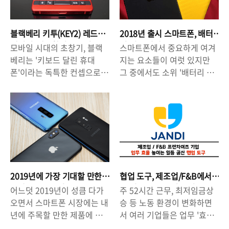
블랙베리 키투(KEY2) 레드
2018년 출시 스마트폰, 배터
에디션, 깔끔함이 돋보이는
리 성능 가장 좋은 제품은
모바일 시대의 초창기, 블랙
스마트폰에서 중요하게 여겨
디자인.
OLED아닌 LCD?
베리는 '키보드 달린 휴대
지는 요소들이 여럿 있지만
폰'이라는 독특한 컨셉으로
그 중에서도 소위 '배터리 수
큰 인기를 누렸지만, 큰 화면
명'이라 일컬어지는 '배터리
을 가진 스마트폰과의 경쟁에
지속 시간'의 중요성을 절대
서 밀리면서 서서히 그 존재
간과할 수 없습니다. 특히, 스
감이 잊혀지고 있습니다. 블
마트폰 시장의 대세가 '일체
랙베리의 모회사는 '모바일
형 배터리'로 굳어져 있는 만
사업'을 중국 스마트폰 제조
큼 '배터리 지속 시간'은 더욱
업체 TCL에 넘겨주었고(라이
중요할 수 밖에 없는 것입니
선스 대여), 블랙베리의 자랑
다. 이같은 이유로 스마트폰
2019년에 가장 기대할 만한
협업 도구, 제조업/F&B에서
으로 여겨졌던 '블랙베리
제조사들은 '배터리 지속 시
스마트폰은 무엇?
도 업무 효율 높이는 일등 공
어느덧 2019년이 성큼 다가
주 52시간 근무, 최저임금상
OS(BlackBerry OS)'마저
간'을 늘리기 위해서 물리적
신.
오면서 스마트폰 시장에는 내
승 등 노동 환경이 변화하면
'안드로이드 OS(Android
으로 배터리 용량을 늘리는
년에 주목할 만한 제품에 대
서 여러 기업들은 업무 '효율
OS)'로 대체되면서 시장에서
한편 하드웨어의 소비 전력을
한 이야기가 하나 둘 씩 나오
성' 증대를 꾀할 수 밖에 없는