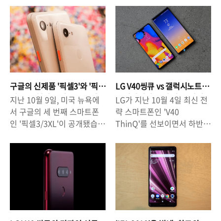
살아남기 위해 고군분투하고
낮추기 위해 노력하고 있고,
고 있습니다. 모바일에 대한
상황에 놓여 있습니다. 업무
있는 상황이 지속되고 있습니
소프트웨어적으로도 소비 전
소식을 전문적으로 다루는 해
효율성을 높이는 방안으로 여
다. 이같은 상황 속에서 지난
력을 낮추기 위한 시도를 하
외 매체인 폰아레나
러가지 방법이 제시될 수 있
2월에 '블랙베리 키투' 레드에
고 있습니다. △ 아이폰XS
(PhoneArena.com)는 최근
겠지만 그 중에서도 기존 직
디션이 출시되면서 조금씩 존
Max 와 갤럭시노트9 iPhone
한 칼럼 "Best new phones
원들 사이의 소통 증대를 통
재감을 드러내고 있습니다.
XS Max는 6.5인치 화면,
expected in 2019(2019년
한 업무 공백 최소화, 업무 절
△ BlackBerry KEY2, RED
3179mAh 용량의 배터리를
에 가장 기대되는 스마트
차의 간소화, 업무에 대한 개
Edition.source.www.andr
가졌으며 Galaxy Note 9은
구글의 신제품 '픽셀3'와 '픽
LG V40씽큐 vs 갤럭시노트
폰)"을 통해서 내년에 가장 주
개인의 책임감 증대를 통한
oidcentral.com BlackBe..
6.4인치 화면 4000mAh 용
셀3XL'. 핵심 포인트는 무엇
9, 디자인과 스펙 비교. 차이
지난 10월 9일, 미국 뉴욕에
LG가 지난 10월 4일 최신 전
목할 만한 제품들에 대해서
생산성 향상 등을 꼽을 수 있
인가?
점은?
량의 배터리를 가..
서 구글의 세 번째 스마트폰
략 스마트폰인 'V40
언급하고 있습니다. 폰아레나
는데요, 이런 것들은 협업툴
인 '픽셀3/3XL'이 공개됐습니
ThinQ'를 선보이면서 하반기
는 상반기와 하반기로 나누어
(기업용 메신저)를 통해서 간
다. 3년 전, 레퍼런스폰인 '넥
스마트폰 시장 경쟁에 본격적
서 기대되는 제품들에 대해서
단히 실현할 수 있습니다. 흔
서스'의 단종을 선언하고 직
으로 뛰어들었습니다. 애플의
언급하고 있는데, 언급된 제
히 '협업 툴(기업용 메신
접 스마트폰을 만든다고 선언
최신 스마트폰인 '아이폰
품들이 우리가 일반적으로 알
저)'은 스타트업이나 IT기업,
하면서 큰 관심을 받았습니
XS/XS Max'와 보급형 제품
고 있는 제품들과 크게 차이
소셜커머스 등 인터넷/온라인
다. 그 이후, '픽셀 시리즈'는
'아이폰XR'의 국내 공식 출시
가 나지는 않습니다.△
관련 기업들이 주로 사용하는
'안드로이드OS'에 최적화된
가 이루어지기 전에 출사표를
Galaxy S10 / Galaxy S9+ /
협업 도구라고 생각할 수 있
스마트폰이라는 이점을 앞세
던짐으로써 사람들의 이목을
iPhone XS2019년 가장 기
지만 실제로는 제조업, F&B
워 시장에서 조금씩 그 영향
집중시키고 있는 한편, 지난 8