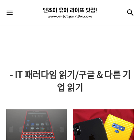
엔
검
메뉴
조
이
유
어
라
- IT 패러다임 읽기/구글 & 다른 기
이
프
업 읽기
닷
컴!