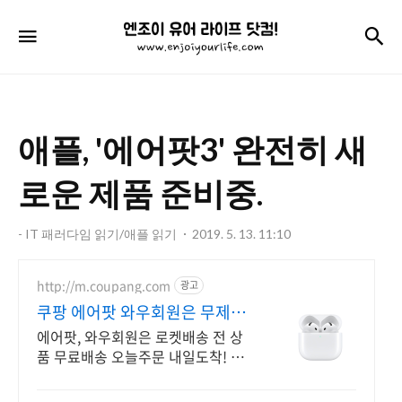
엔
검
메뉴
조
이
유
애플, '에어팟3' 완전히 새
어
라
로운 제품 준비중.
이
- IT 패러다임 읽기/애플 읽기
2019. 5. 13. 11:10
프
닷
http://m.coupang.com
광고
컴!
쿠팡 에어팟 와우회원은 무제한
무료 배송
에어팟, 와우회원은 로켓배송 전 상
품 무료배송 오늘주문 내일도착! 꼭
필요한 제품은 쿠팡에서 더 저렴하
게, 로켓배송으로 더 빠르게!