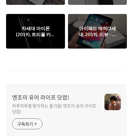
더링 이미지.
차세대 아이폰
아이패드 에어(3세
(2019), 트리플 카메
대, 2019), 리뷰 - 성
라 탑재한다.
능과 디자인이 가격
을 넘어서다.
엔조이 유어 라이프 닷컴!
하루하루를 맞이하는 즐거움! 엔조이 유어 라이프
닷컴!
구독하기